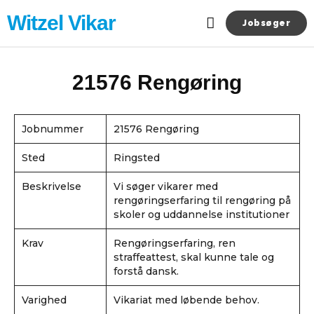
Gå
Witzel Vikar
til
Jobsøger
indholdet
Aktuelle jobs
21576 Rengøring
Jobnummer
21576 Rengøring
Sted
Ringsted
Beskrivelse
Vi søger vikarer med
rengøringserfaring til rengøring på
skoler og uddannelse institutioner
Krav
Rengøringserfaring, ren
straffeattest, skal kunne tale og
forstå dansk.
Varighed
Vikariat med løbende behov.