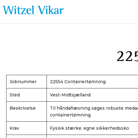
Gå
Witzel Vikar
til
indholdet
22
Jobnummer
22554 Containertømning
Sted
Vest-Midtsjælland
Beskrivelse
Til håndaflæsning søges robuste medar
containertømning.
Krav
Fysisk stærke, egne sikkerhedssko