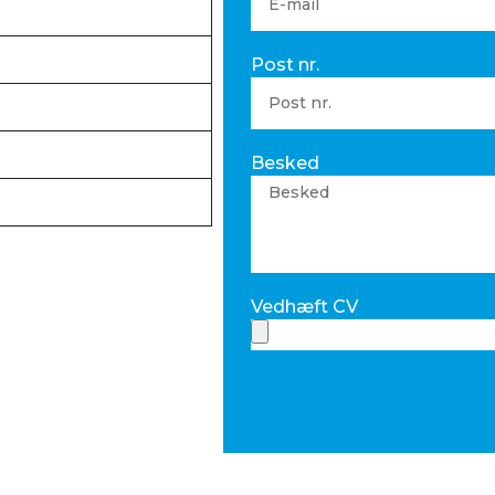
Post nr.
Besked
Vedhæft CV