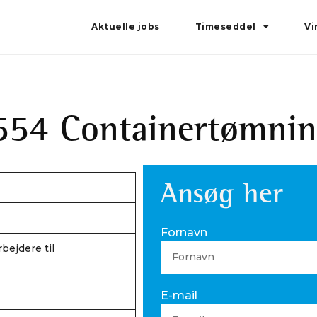
Aktuelle jobs
Timeseddel
Vi
554 Containertømni
Ansøg her
Fornavn
bejdere til
E-mail