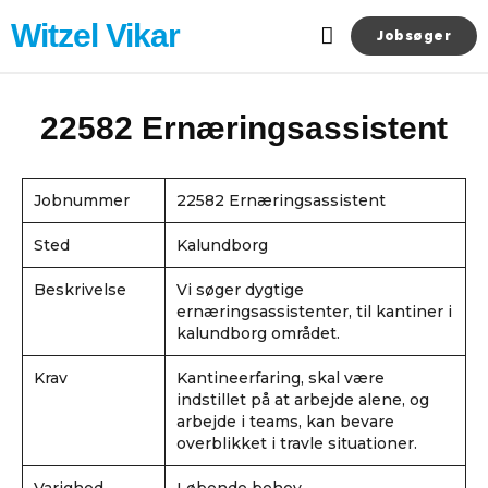
Gå
Witzel Vikar
til
Jobsøger
indholdet
Aktuelle jobs
22582 Ernæringsassistent
Jobnummer
22582 Ernæringsassistent
Sted
Kalundborg
Beskrivelse
Vi søger dygtige
ernæringsassistenter, til kantiner i
kalundborg området.
Krav
Kantineerfaring, skal være
indstillet på at arbejde alene, og
arbejde i teams, kan bevare
overblikket i travle situationer.