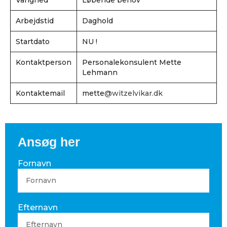
Varighed
Løbende behov
Arbejdstid
Daghold
Startdato
NU !
Kontaktperson
Personalekonsulent Mette
Lehmann
Kontaktemail
mette
@witzelvikar.dk
Ansøg her
Fornavn
Efternavn