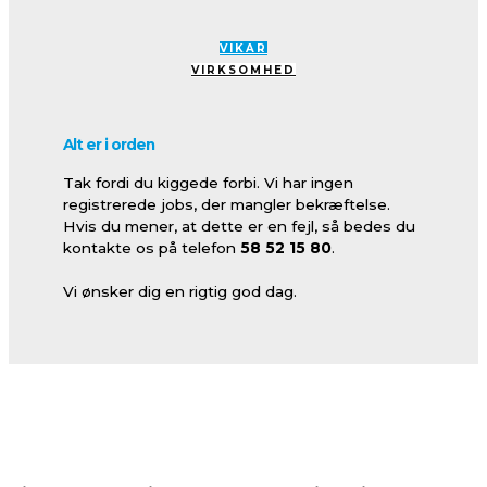
VIKAR
VIRKSOMHED
Alt er i orden
Tak fordi du kiggede forbi. Vi har ingen
registrerede jobs, der mangler bekræftelse.
Hvis du mener, at dette er en fejl, så bedes du
kontakte os på telefon
58 52 15 80
.
Vi ønsker dig en rigtig god dag.
Rosengade 2,1. – 4200 Slagelse – Telefon 5852 1580 –
mail@witzelvikar.dk
– CVR. 27749186
Cookiepolitik
–
Privatlivspolitik