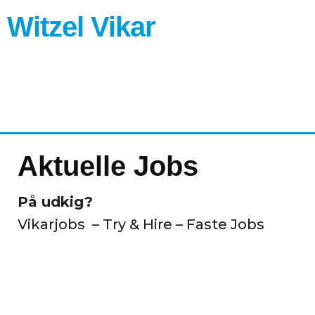
Gå
Witzel Vikar
til
indholdet
Aktuelle Jobs
På udkig?
Vikarjobs – Try & Hire – Faste Jobs