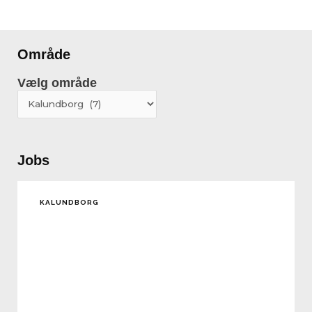
Område
Vælg område
Vælg
område
Jobs
KALUNDBORG