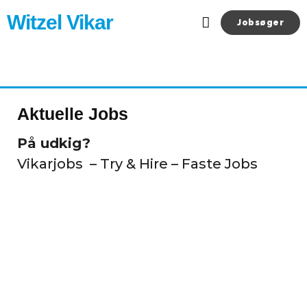
Gå
Witzel Vikar
til
Jobsøger
indholdet
Aktuelle jobs
Aktuelle Jobs
På udkig?
Vikarjobs – Try & Hire – Faste Jobs