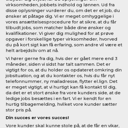
virksomheden, jobbets indhold og lønnen. Ud fra
disse oplysninger vurderer du, om det er et job, du
ønsker at påtage dig. Vi er meget omhyggelige i
vores ansættelsesprocedure for at sikre, at du får
tilbudt jobs, som matcher både dine ønsker og
kvalifikationer. Vi giver dig mulighed for at prøve
opgaver i forskellige typer virksomheder, hvorved
du på kort sigt kan få erfaring, som andre vil være et
helt arbejdsliv om at nå.
Vi hører gerne fra dig, hvis der er gået mere end 3
måneder, siden vi sidst har talt sammen. Det er
vigtigt for os, at du holder os opdateret omkring din
jobsituation, og at du kontakter os, hvis du får nyt
telefonnummer, ny mailadresse, flytter el.lign. Det
er meget vigtigt, at vi hurtigt kan få kontakt til dig,
da det er et stort ønske fra vore kunders side, at de
ledige jobs besættes i en fart. Vi er kendt for en
hurtig tilbagemelding, hvilket vore kunder sætter
stor pris på.
Din succes er vores succes!
Vore kunder skal kunne stole på, at de får en vikar,